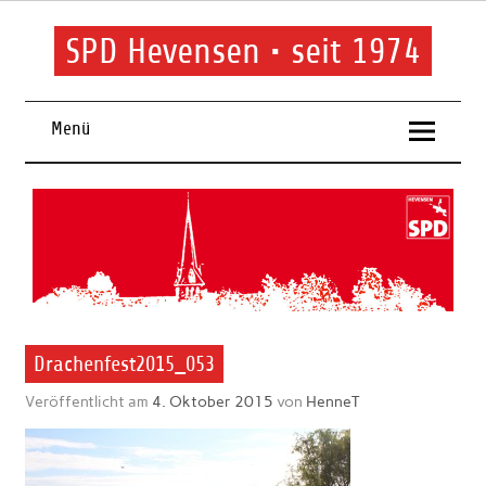
Skip
to
content
SPD Hevensen • seit 1974
SPD Hevensen
Menü
Drachenfest2015_053
Veröffentlicht am
4. Oktober 2015
von
HenneT