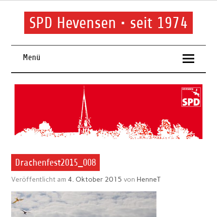
Skip
to
content
SPD Hevensen • seit 1974
SPD Hevensen
Menü
Drachenfest2015_008
Veröffentlicht am
4. Oktober 2015
von
HenneT